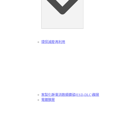
環保減廢再利用
客製化靜電消散類鑽碳(ESD-DLC)膜層
電鍍膜層