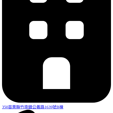
350苗栗縣竹南鎮公義路1639號B棟