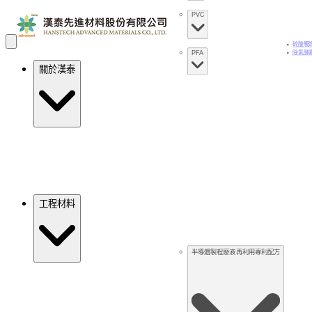
PVC
硫酸觸
PFA
除氧酵
關於漢泰
工程材料
半導體製程廢液再利用專利配方