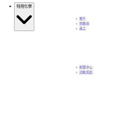
特用化學
客戶
供應商
員工
新聞中心
活動剪影