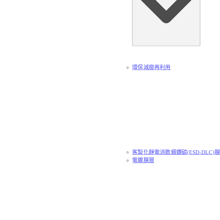
環保減廢再利用
客製化靜電消散類鑽碳(ESD-DLC)
電鍍膜層