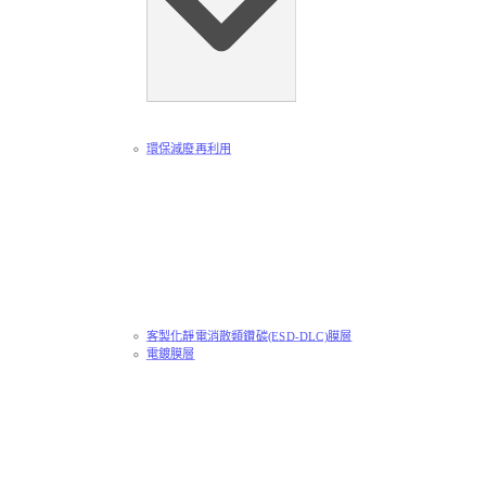
環保減廢再利用
客製化靜電消散類鑽碳(ESD-DLC)膜層
電鍍膜層