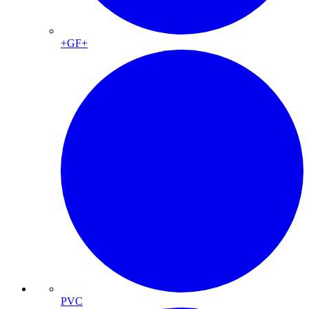
+GF+
PVC