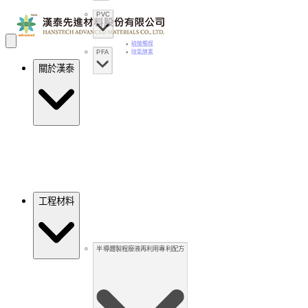
PVC
硫酸觸媒
PFA
除氧酵素
關於漢泰
工程材料
半導體製程廢液再利用專利配方