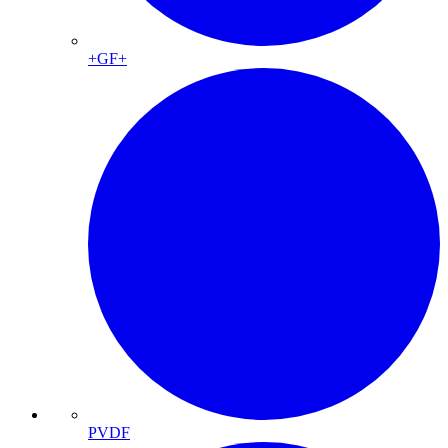
+GF+
PVDF