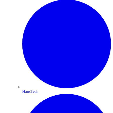
HansTech