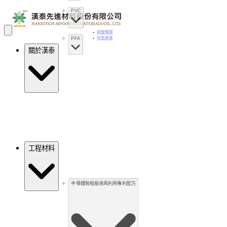
PVC
硫酸觸媒
PFA
除氧酵素
關於漢泰
工程材料
半導體製程廢液再利用專利配方