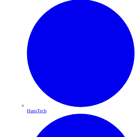
HansTech