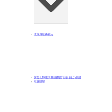
環保減廢再利用
客製化靜電消散類鑽碳(ESD-DLC)膜層
電鍍膜層