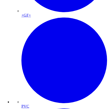
+GF+
PVC