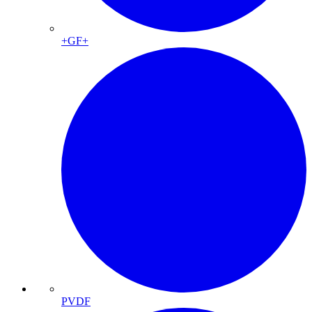
+GF+
PVDF