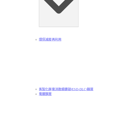
環保減廢再利用
客製化靜電消散類鑽碳(ESD-DLC)膜層
電鍍膜層