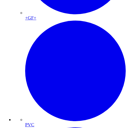
+GF+
PVC