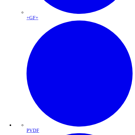
+GF+
PVDF