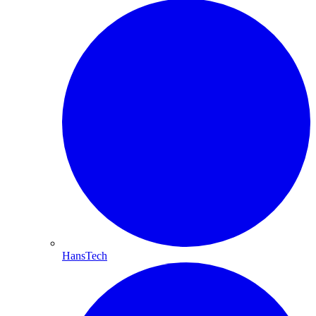
HansTech